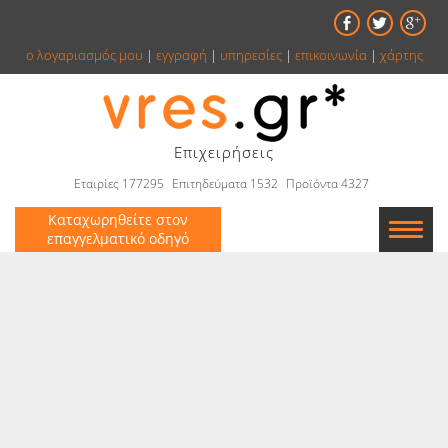
ο λογαριασμός μου
|
εγγραφή
|
υπηρεσίες
|
επικοινωνία
|
χάρτης
Επιχειρήσεις
Εταιρίες 177295
Επιτηδεύματα 1532
Προϊόντα 4327
Καταχωρηθείτε στον
επαγγελματικό οδηγό
Εταιρείες
Κατάλογος
Αγγελίες
Βιβλία