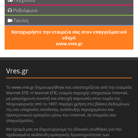
Παιχνίδια
Ραδιόφωνο
Ταινίες
Καταχωρήστε την εταιρεία σας στον επαγγελματικό
οδηγό
www.vres.gr
Vres.gr
Το www.vres.gr δημιουργήθηκε και υποστηρίζεται από την εταιρεία
Marinet ΕΠΕ. Η Marinet ΕΠΕ, εταιρία παροχής υπηρεσιών Internet,
με μακρόχρονη συνεπή και επιτυχή παρουσία στον τομέα της
πληροφορικής από το 1997, παρέχει χρήση στις βάσεις δεδομένων
της και υπηρεσίες σύνδεσης, ανάπτυξης περιεχομένου και
ηλεκτρονικού εμπορίου μέσω του Internet, σε εταιρείες και
επαγγελματίες.
Με όραμά μας να δημιουργούμε τις ιδανικές συνθήκες για την
σχεδιασμένη ανάπτυξη εμπορικής δραστηριότητας των