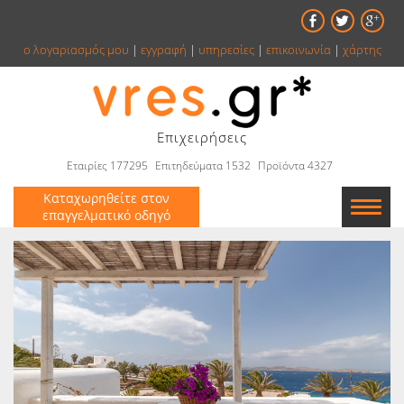
ο λογαριασμός μου
|
εγγραφή
|
υπηρεσίες
|
επικοινωνία
|
χάρτης
Επιχειρήσεις
Εταιρίες 177295
Επιτηδεύματα 1532
Προϊόντα 4327
Καταχωρηθείτε στον
επαγγελματικό οδηγό
Εταιρείες
Κατάλογος
Αγγελίες
Βιβλία