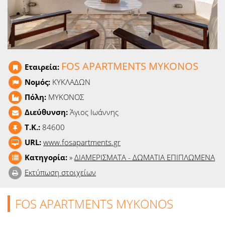
Ειδήσεις
Παιχνίδια
Ραδιόφωνο
FOS APARTMENTS MYKONOS
Εταιρεία:
Ταινίες
Νομός:
ΚΥΚΛΑΔΩΝ
Πόλη:
ΜΥΚΟΝΟΣ
Διεύθυνση:
Άγιος Ιωάννης
T.K.:
84600
URL:
www.fosapartments.gr
Κατηγορία:
»
ΔΙΑΜΕΡΙΣΜΑΤΑ - ΔΩΜΑΤΙΑ ΕΠΙΠΛΩΜΕΝΑ
Εκτύπωση στοιχείων
FOS APARTMENTS MYKONOS