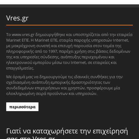
Vres.gr
Το www.vres.gr δημιουργήθηκε και υποστηρίζεται από την εταιρεία
Marinet ΕΠΕ. Η Marinet ΕΠΕ, εταιρία παροχής υπηρεσιών Internet,
με μακρόχρονη συνεπή και επιτυχή παρουσία στον τομέα της
πληροφορικής από το 1997, παρέχει χρήση στις βάσεις δεδομένων
της και υπηρεσίες σύνδεσης, ανάπτυξης περιεχομένου και
ηλεκτρονικού εμπορίου μέσω του Internet, σε εταιρείες και
επαγγελματίες.
Με όραμά μας να δημιουργούμε τις ιδανικές συνθήκες για την
σχεδιασμένη ανάπτυξη εμπορικής δραστηριότητας των
συνδεδεμένων επιχειρήσεων και χρηστών, προσφέρουμε μία
ολοκληρωμένη σειρά προϊόντων και υπηρεσιών.
περισσότερα
Γιατί να καταχωρήσετε την επιχείρησή
σας στο Vres.gr