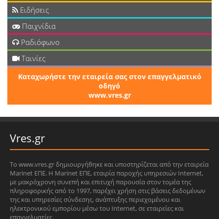
Ειδήσεις
Παιχνίδια
Ραδιόφωνο
Ταινίες
Καταχωρήστε την εταιρεία σας στον επαγγελματικό
οδηγό
www.vres.gr
Vres.gr
Το www.vres.gr δημιουργήθηκε και υποστηρίζεται από την εταιρεία
Marinet ΕΠΕ. Η Marinet ΕΠΕ, εταιρία παροχής υπηρεσιών Internet,
με μακρόχρονη συνεπή και επιτυχή παρουσία στον τομέα της
πληροφορικής από το 1997, παρέχει χρήση στις βάσεις δεδομένων
της και υπηρεσίες σύνδεσης, ανάπτυξης περιεχομένου και
ηλεκτρονικού εμπορίου μέσω του Internet, σε εταιρείες και
επαγγελματίες.