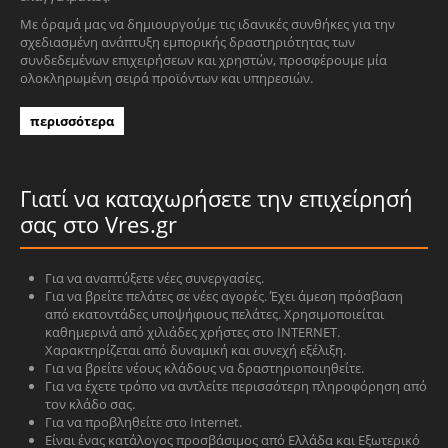
Με όραμά μας να δημιουργούμε τις ιδανικές συνθήκες για την
σχεδιασμένη ανάπτυξη εμπορικής δραστηριότητας των
συνδεδεμένων επιχειρήσεων και χρηστών, προσφέρουμε μία
ολοκληρωμένη σειρά προϊόντων και υπηρεσιών.
περισσότερα
Γιατί να καταχωρήσετε την επιχείρησή
σας στο Vres.gr
Για να αναπτύξετε νέες συνεργασίες.
Για να βρείτε πελάτες σε νέες αγορές. Έχει άμεση πρόσβαση
από εκατοντάδες υποψήφιους πελάτες. Χρησιμοποιείται
καθημερινά από χιλιάδες χρήστες στο INTERNET.
Χαρακτηρίζεται από δυναμική και συνεχή εξέλιξη.
Για να βρείτε νέους κλάδους να δραστηριοποιηθείτε.
Για να έχετε τρόπο να αντλείτε περισσότερη πληροφόρηση από
τον κλάδο σας.
Για να προβληθείτε στο Internet.
Είναι ένας κατάλογος προσβάσιμος από Ελλάδα και Εξωτερικό