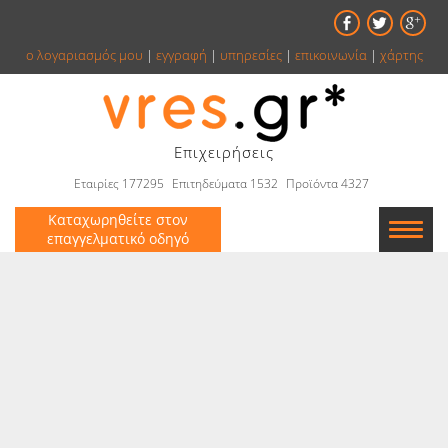
ο λογαριασμός μου
|
εγγραφή
|
υπηρεσίες
|
επικοινωνία
|
χάρτης
Επιχειρήσεις
Εταιρίες 177295
Επιτηδεύματα 1532
Προϊόντα 4327
Καταχωρηθείτε στον
επαγγελματικό οδηγό
Εταιρείες
Κατάλογος
Αγγελίες
Βιβλία