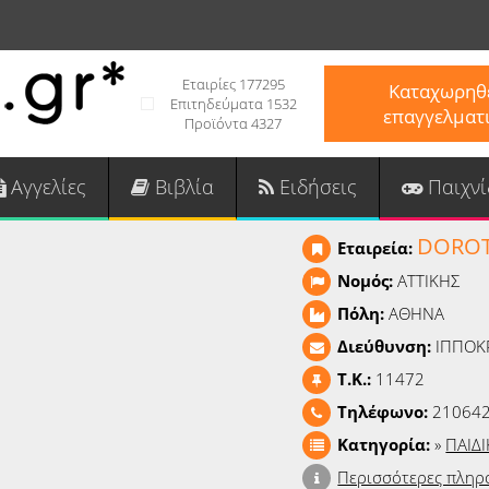
Εταιρίες 177295
Καταχωρηθε
Επιτηδεύματα 1532
επαγγελματ
Προϊόντα 4327
Αγγελίες
Βιβλία
Ειδήσεις
Παιχνί
DOROT
Εταιρεία:
Νομός:
ΑΤΤΙΚΗΣ
Πόλη:
ΑΘΗΝΑ
Διεύθυνση:
ΙΠΠΟΚ
T.K.:
11472
Τηλέφωνο:
210642
Κατηγορία:
»
ΠΑΙΔ
Περισσότερες πληρ