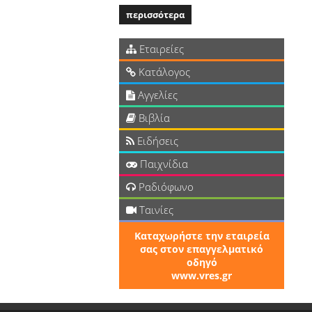
περισσότερα
Εταιρείες
Κατάλογος
Αγγελίες
Βιβλία
Ειδήσεις
Παιχνίδια
Ραδιόφωνο
Ταινίες
Καταχωρήστε την εταιρεία
σας στον επαγγελματικό
οδηγό
www.vres.gr