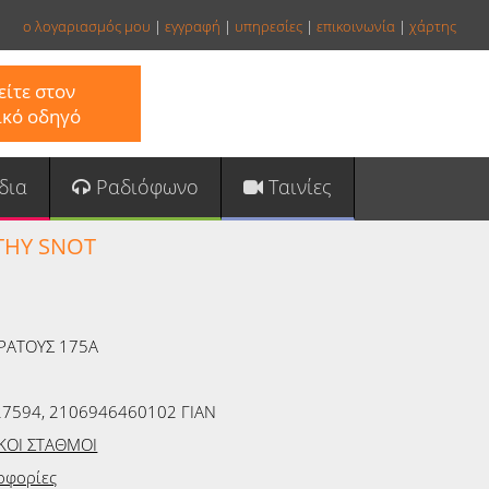
ο λογαριασμός μου
|
εγγραφή
|
υπηρεσίες
|
επικοινωνία
|
χάρτης
ίτε στον
ικό οδηγό
δια
Ραδιόφωνο
Ταινίες
HY SNOT
ΡΑΤΟΥΣ 175Α
7594, 2106946460102 ΓΙΑΝ
ΙΚΟΙ ΣΤΑΘΜΟΙ
οφορίες