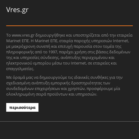
Vres.gr
Το www.vres.gr δημιουργήθηκε και υποστηρίζεται από την εταιρεία
Marinet ΕΠΕ. Η Marinet ΕΠΕ, εταιρία παροχής υπηρεσιών Internet,
με μακρόχρονη συνεπή και επιτυχή παρουσία στον τομέα της
πληροφορικής από το 1997, παρέχει χρήση στις βάσεις δεδομένων
της και υπηρεσίες σύνδεσης, ανάπτυξης περιεχομένου και
ηλεκτρονικού εμπορίου μέσω του Internet, σε εταιρείες και
επαγγελματίες.
Με όραμά μας να δημιουργούμε τις ιδανικές συνθήκες για την
σχεδιασμένη ανάπτυξη εμπορικής δραστηριότητας των
συνδεδεμένων επιχειρήσεων και χρηστών, προσφέρουμε μία
ολοκληρωμένη σειρά προϊόντων και υπηρεσιών.
περισσότερα