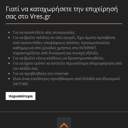
Γιατί να καταχωρήσετε την επιχείρησή
σας στο Vres.gr
Για να αναπτύξετε νέες συνεργασίες.
Για να βρείτε πελάτες σε νέες αγορές. Έχει άμεση πρόσβαση
από εκατοντάδες υποψήφιους πελάτες. Χρησιμοποιείται
καθημερινά από χιλιάδες χρήστες στο INTERNET.
Χαρακτηρίζεται από δυναμική και συνεχή εξέλιξη.
Για να βρείτε νέους κλάδους να δραστηριοποιηθείτε.
Για να έχετε τρόπο να αντλείτε περισσότερη πληροφόρηση από
τον κλάδο σας.
Για να προβληθείτε στο Internet.
Είναι ένας κατάλογος προσβάσιμος από Ελλάδα και Εξωτερικό
24/7/365.
περισσότερα