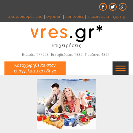
ο λογαριασμός μου
|
εγγραφή
|
υπηρεσίες
|
επικοινωνία
|
χάρτης
Επιχειρήσεις
Εταιρίες 177295
Επιτηδεύματα 1532
Προϊόντα 4327
Καταχωρηθείτε στον
επαγγελματικό οδηγό
Εταιρείες
Κατάλογος
Αγγελίες
Βιβλία