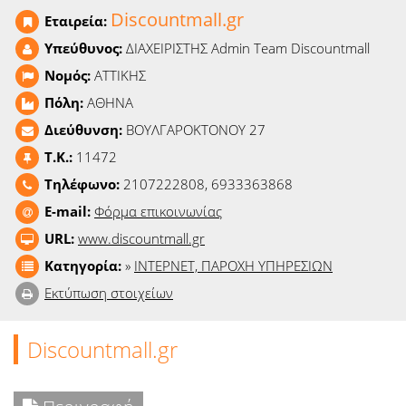
Ειδήσεις
Discountmall.gr
Εταιρεία:
Υπεύθυνος:
ΔΙΑΧΕΙΡΙΣΤΗΣ Admin Team Discountmall
Παιχνίδια
Νομός:
ΑΤΤΙΚΗΣ
Ραδιόφωνο
Πόλη:
ΑΘΗΝΑ
Διεύθυνση:
ΒΟΥΛΓΑΡΟΚΤΟΝΟΥ 27
Ταινίες
T.K.:
11472
Τηλέφωνο:
2107222808, 6933363868
E-mail:
Φόρμα επικοινωνίας
URL:
www.discountmall.gr
Κατηγορία:
»
ΙΝΤΕΡΝΕΤ, ΠΑΡΟΧΗ ΥΠΗΡΕΣΙΩΝ
Εκτύπωση στοιχείων
Discountmall.gr