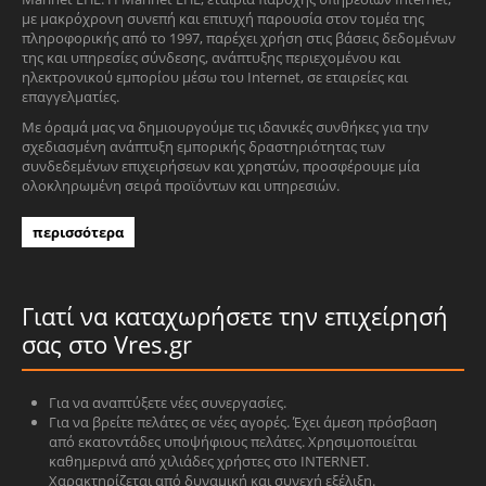
με μακρόχρονη συνεπή και επιτυχή παρουσία στον τομέα της
πληροφορικής από το 1997, παρέχει χρήση στις βάσεις δεδομένων
της και υπηρεσίες σύνδεσης, ανάπτυξης περιεχομένου και
ηλεκτρονικού εμπορίου μέσω του Internet, σε εταιρείες και
επαγγελματίες.
Με όραμά μας να δημιουργούμε τις ιδανικές συνθήκες για την
σχεδιασμένη ανάπτυξη εμπορικής δραστηριότητας των
συνδεδεμένων επιχειρήσεων και χρηστών, προσφέρουμε μία
ολοκληρωμένη σειρά προϊόντων και υπηρεσιών.
περισσότερα
Γιατί να καταχωρήσετε την επιχείρησή
σας στο Vres.gr
Για να αναπτύξετε νέες συνεργασίες.
Για να βρείτε πελάτες σε νέες αγορές. Έχει άμεση πρόσβαση
από εκατοντάδες υποψήφιους πελάτες. Χρησιμοποιείται
καθημερινά από χιλιάδες χρήστες στο INTERNET.
Χαρακτηρίζεται από δυναμική και συνεχή εξέλιξη.