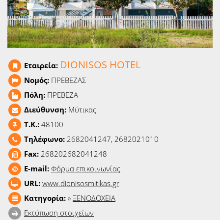
Ειδήσεις
Παιχνίδια
Ραδιόφωνο
DIONISOS HOTEL
Εταιρεία:
Ταινίες
Νομός:
ΠΡΕΒΕΖΑΣ
Πόλη:
ΠΡΕΒΕΖΑ
Διεύθυνση:
Μύτικας
T.K.:
48100
Τηλέφωνο:
2682041247, 2682021010
Fax:
268202682041248
E-mail:
Φόρμα επικοινωνίας
URL:
www.dionisosmitikas.gr
Κατηγορία:
»
ΞΕΝΟΔΟΧΕΙΑ
Εκτύπωση στοιχείων