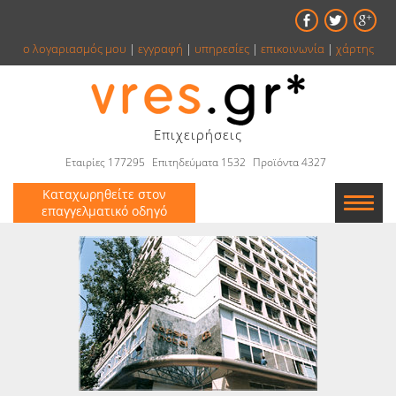
ο λογαριασμός μου
|
εγγραφή
|
υπηρεσίες
|
επικοινωνία
|
χάρτης
Επιχειρήσεις
Εταιρίες 177295
Επιτηδεύματα 1532
Προϊόντα 4327
Καταχωρηθείτε στον
επαγγελματικό οδηγό
Εταιρείες
Κατάλογος
Αγγελίες
Βιβλία