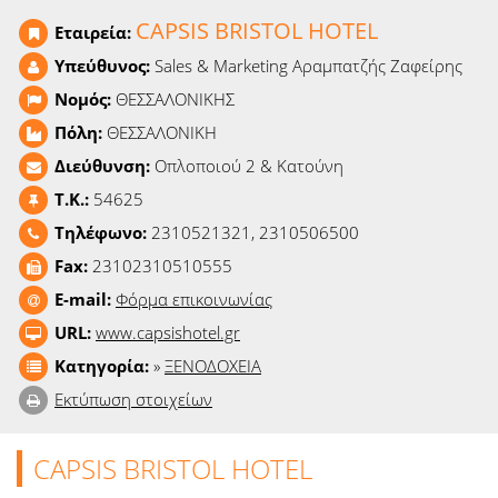
Ειδήσεις
CAPSIS BRISTOL HOTEL
Εταιρεία:
Υπεύθυνος:
Sales & Marketing Αραμπατζής Ζαφείρης
Παιχνίδια
Νομός:
ΘΕΣΣΑΛΟΝΙΚΗΣ
Ραδιόφωνο
Πόλη:
ΘΕΣΣΑΛΟΝΙΚΗ
Διεύθυνση:
Οπλοποιού 2 & Κατούνη
Ταινίες
T.K.:
54625
Τηλέφωνο:
2310521321, 2310506500
Fax:
23102310510555
E-mail:
Φόρμα επικοινωνίας
URL:
www.capsishotel.gr
Κατηγορία:
»
ΞΕΝΟΔΟΧΕΙΑ
Εκτύπωση στοιχείων
CAPSIS BRISTOL HOTEL