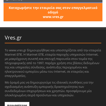
Καταχωρήστε την εταιρεία σας στον επαγγελματικό
οδηγό
www.vres.gr
Vres.gr
Το www.vres.gr δημιουργήθηκε και υποστηρίζεται από την εταιρεία
Marinet ΕΠΕ. Η Marinet ΕΠΕ, εταιρία παροχής υπηρεσιών Internet,
με μακρόχρονη συνεπή και επιτυχή παρουσία στον τομέα της
πληροφορικής από το 1997, παρέχει χρήση στις βάσεις δεδομένων
της και υπηρεσίες σύνδεσης, ανάπτυξης περιεχομένου και
ηλεκτρονικού εμπορίου μέσω του Internet, σε εταιρείες και
επαγγελματίες.
Με όραμά μας να δημιουργούμε τις ιδανικές συνθήκες για την
σχεδιασμένη ανάπτυξη εμπορικής δραστηριότητας των
συνδεδεμένων επιχειρήσεων και χρηστών, προσφέρουμε μία
ολοκληρωμένη σειρά προϊόντων και υπηρεσιών.
περισσότερα