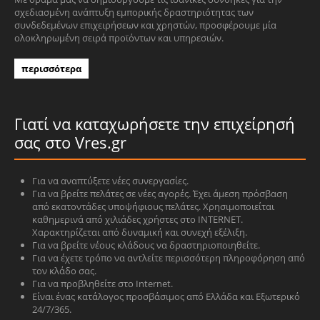
σχεδιασμένη ανάπτυξη εμπορικής δραστηριότητας των
συνδεδεμένων επιχειρήσεων και χρηστών, προσφέρουμε μία
ολοκληρωμένη σειρά προϊόντων και υπηρεσιών.
περισσότερα
Γιατί να καταχωρήσετε την επιχείρησή
σας στο Vres.gr
Για να αναπτύξετε νέες συνεργασίες.
Για να βρείτε πελάτες σε νέες αγορές. Έχει άμεση πρόσβαση
από εκατοντάδες υποψήφιους πελάτες. Χρησιμοποιείται
καθημερινά από χιλιάδες χρήστες στο INTERNET.
Χαρακτηρίζεται από δυναμική και συνεχή εξέλιξη.
Για να βρείτε νέους κλάδους να δραστηριοποιηθείτε.
Για να έχετε τρόπο να αντλείτε περισσότερη πληροφόρηση από
τον κλάδο σας.
Για να προβληθείτε στο Internet.
Είναι ένας κατάλογος προσβάσιμος από Ελλάδα και Εξωτερικό
24/7/365.