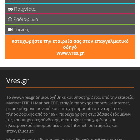
Παιχνίδια
Ραδιόφωνο
Ταινίες
Καταχωρήστε την εταιρεία σας στον επαγγελματικό
οδηγό
www.vres.gr
Vres.gr
Το www.vres.gr δημιουργήθηκε και υποστηρίζεται από την εταιρεία
Marinet ΕΠΕ. Η Marinet ΕΠΕ, εταιρία παροχής υπηρεσιών Internet,
με μακρόχρονη συνεπή και επιτυχή παρουσία στον τομέα της
πληροφορικής από το 1997, παρέχει χρήση στις βάσεις δεδομένων
της και υπηρεσίες σύνδεσης, ανάπτυξης περιεχομένου και
ηλεκτρονικού εμπορίου μέσω του Internet, σε εταιρείες και
επαγγελματίες.
Με όραμά μας να δημιουργούμε τις ιδανικές συνθήκες για την