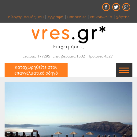
ο λογαριασμός μου
|
εγγραφή
|
υπηρεσίες
|
επικοινωνία
|
χάρτης
Επιχειρήσεις
Εταιρίες 177295
Επιτηδεύματα 1532
Προϊόντα 4327
Καταχωρηθείτε στον
επαγγελματικό οδηγό
Εταιρείες
Κατάλογος
Αγγελίες
Βιβλία