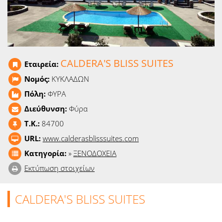
Ειδήσεις
Παιχνίδια
Ραδιόφωνο
CALDERA'S BLISS SUITES
Εταιρεία:
Νομός:
ΚΥΚΛΑΔΩΝ
Ταινίες
Πόλη:
ΦΥΡΑ
Διεύθυνση:
Φύρα
T.K.:
84700
URL:
www.calderasblisssuites.com
Κατηγορία:
»
ΞΕΝΟΔΟΧΕΙΑ
Εκτύπωση στοιχείων
CALDERA'S BLISS SUITES