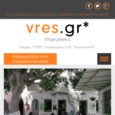
ο λογαριασμός μου
|
εγγραφή
|
υπηρεσίες
|
επικοινωνία
|
χάρτης
Επιχειρήσεις
Εταιρίες 177295
Επιτηδεύματα 1532
Προϊόντα 4327
Καταχωρηθείτε στον
επαγγελματικό οδηγό
Εταιρείες
Κατάλογος
Αγγελίες
Βιβλία