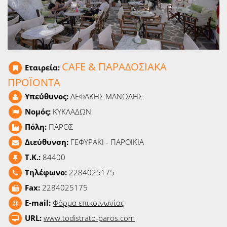
Ειδήσεις
Παιχνίδια
Ραδιόφωνο
CAFE & ΠΑΡΑΔΟΣΙΑΚΑ
Εταιρεία:
ΠΡΟΪΟΝΤΑ
Ταινίες
Υπεύθυνος:
ΛΕΦΑΚΗΣ ΜΑΝΩΛΗΣ
Νομός:
ΚΥΚΛΑΔΩΝ
Πόλη:
ΠΑΡΟΣ
Διεύθυνση:
ΓΕΦΥΡΑΚΙ - ΠΑΡΟΙΚΙΑ
T.K.:
84400
Τηλέφωνο:
2284025175
Fax:
2284025175
E-mail:
Φόρμα επικοινωνίας
URL:
www.todistrato-paros.com