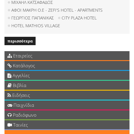
ΜΙΧΑΗΛ ΚΑΤΣΑΦΑΔΟΣ
ΑΦΟΙ ΜΑΚΡΗ Ο.Ε - ZEFI'S HOTEL - APARTMENTS
ΓΕΩΡΓΙΟΣ ΠΑΠΑΝΙΚΑΣ
CITY PLAZA HOTEL
HOTEL MATHIOS VILLAGE
περισσότερα
Εταιρείες
Κατάλογος
Αγγελίες
Βιβλία
Ειδήσεις
Παιχνίδια
Ραδιόφωνο
Ταινίες