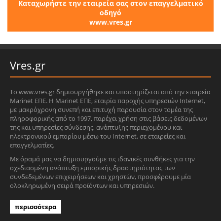
Καταχωρήστε την εταιρεία σας στον επαγγελματικό
οδηγό
www.vres.gr
Vres.gr
Το www.vres.gr δημιουργήθηκε και υποστηρίζεται από την εταιρεία
Marinet ΕΠΕ. Η Marinet ΕΠΕ, εταιρία παροχής υπηρεσιών Internet,
με μακρόχρονη συνεπή και επιτυχή παρουσία στον τομέα της
πληροφορικής από το 1997, παρέχει χρήση στις βάσεις δεδομένων
της και υπηρεσίες σύνδεσης, ανάπτυξης περιεχομένου και
ηλεκτρονικού εμπορίου μέσω του Internet, σε εταιρείες και
επαγγελματίες.
Με όραμά μας να δημιουργούμε τις ιδανικές συνθήκες για την
σχεδιασμένη ανάπτυξη εμπορικής δραστηριότητας των
συνδεδεμένων επιχειρήσεων και χρηστών, προσφέρουμε μία
ολοκληρωμένη σειρά προϊόντων και υπηρεσιών.
περισσότερα