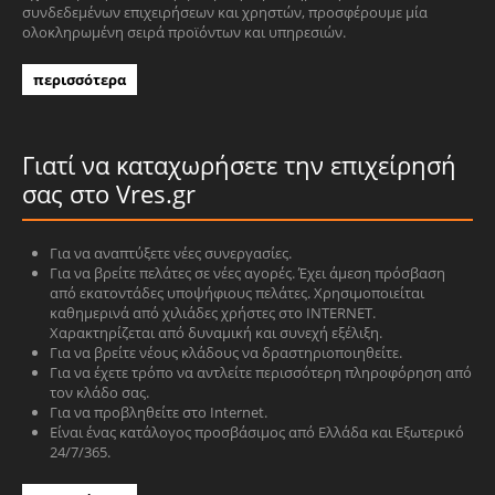
συνδεδεμένων επιχειρήσεων και χρηστών, προσφέρουμε μία
ολοκληρωμένη σειρά προϊόντων και υπηρεσιών.
περισσότερα
Γιατί να καταχωρήσετε την επιχείρησή
σας στο Vres.gr
Για να αναπτύξετε νέες συνεργασίες.
Για να βρείτε πελάτες σε νέες αγορές. Έχει άμεση πρόσβαση
από εκατοντάδες υποψήφιους πελάτες. Χρησιμοποιείται
καθημερινά από χιλιάδες χρήστες στο INTERNET.
Χαρακτηρίζεται από δυναμική και συνεχή εξέλιξη.
Για να βρείτε νέους κλάδους να δραστηριοποιηθείτε.
Για να έχετε τρόπο να αντλείτε περισσότερη πληροφόρηση από
τον κλάδο σας.
Για να προβληθείτε στο Internet.
Είναι ένας κατάλογος προσβάσιμος από Ελλάδα και Εξωτερικό
24/7/365.