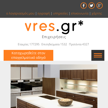
ο λογαριασμός μου
|
εγγραφή
|
υπηρεσίες
|
επικοινωνία
|
χάρτης
Επιχειρήσεις
Εταιρίες 177295
Επιτηδεύματα 1532
Προϊόντα 4327
Καταχωρηθείτε στον
επαγγελματικό οδηγό
Εταιρείες
Κατάλογος
Αγγελίες
Βιβλία