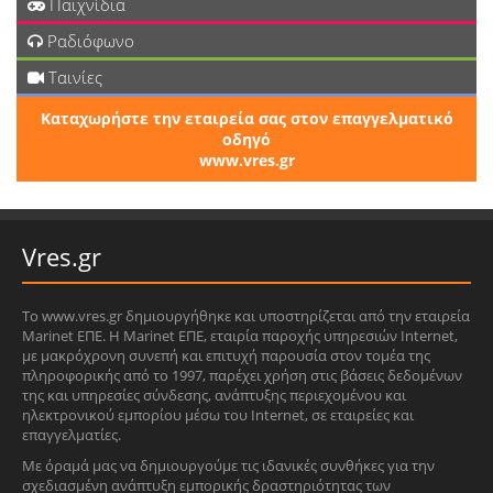
Παιχνίδια
Ραδιόφωνο
Ταινίες
Καταχωρήστε την εταιρεία σας στον επαγγελματικό
οδηγό
www.vres.gr
Vres.gr
Το www.vres.gr δημιουργήθηκε και υποστηρίζεται από την εταιρεία
Marinet ΕΠΕ. Η Marinet ΕΠΕ, εταιρία παροχής υπηρεσιών Internet,
με μακρόχρονη συνεπή και επιτυχή παρουσία στον τομέα της
πληροφορικής από το 1997, παρέχει χρήση στις βάσεις δεδομένων
της και υπηρεσίες σύνδεσης, ανάπτυξης περιεχομένου και
ηλεκτρονικού εμπορίου μέσω του Internet, σε εταιρείες και
επαγγελματίες.
Με όραμά μας να δημιουργούμε τις ιδανικές συνθήκες για την
σχεδιασμένη ανάπτυξη εμπορικής δραστηριότητας των