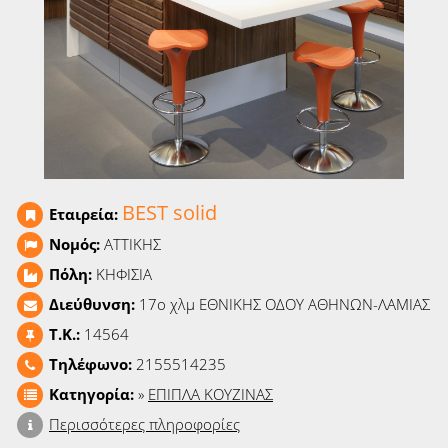
Ειδήσεις
Παιχνίδια
Ραδιόφωνο
Ταινίες
BEST solid
Εταιρεία:
Νομός:
ΑΤΤΙΚΗΣ
Πόλη:
ΚΗΦΙΣΙΑ
Διεύθυνση:
17o χλμ ΕΘΝΙΚΗΣ ΟΔΟΥ ΑΘΗΝΩΝ-ΛΑΜΙΑΣ
T.K.:
14564
Τηλέφωνο:
2155514235
Κατηγορία:
»
ΕΠΙΠΛΑ ΚΟΥΖΙΝΑΣ
Περισσότερες πληροφορίες