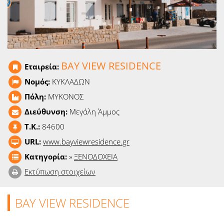
Ειδήσεις
Παιχνίδια
Ραδιόφωνο
BAY VIEW RESIDENCE
Εταιρεία:
Ταινίες
Νομός:
ΚΥΚΛΑΔΩΝ
Πόλη:
ΜΥΚΟΝΟΣ
Διεύθυνση:
Μεγάλη Άμμος
T.K.:
84600
URL:
www.bayviewresidence.gr
Κατηγορία:
»
ΞΕΝΟΔΟΧΕΙΑ
Εκτύπωση στοιχείων
BAY VIEW RESIDENCE