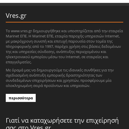
Vres.gr
Το www.vres.gr δημιουργήθηκε και υποστηρίζεται από την εταιρεία
Marinet ΕΠΕ. Η Marinet ΕΠΕ, εταιρία παροχής υπηρεσιών Internet,
με μακρόχρονη συνεπή και επιτυχή παρουσία στον τομέα της
πληροφορικής από το 1997, παρέχει χρήση στις βάσεις δεδομένων
της και υπηρεσίες σύνδεσης, ανάπτυξης περιεχομένου και
ηλεκτρονικού εμπορίου μέσω του Internet, σε εταιρείες και
επαγγελματίες.
Με όραμά μας να δημιουργούμε τις ιδανικές συνθήκες για την
σχεδιασμένη ανάπτυξη εμπορικής δραστηριότητας των
συνδεδεμένων επιχειρήσεων και χρηστών, προσφέρουμε μία
ολοκληρωμένη σειρά προϊόντων και υπηρεσιών.
περισσότερα
Γιατί να καταχωρήσετε την επιχείρησή
σας στο Vres.gr