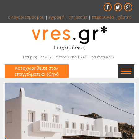
ο λογαριασμός μου
|
εγγραφή
|
υπηρεσίες
|
επικοινωνία
|
χάρτης
Επιχειρήσεις
Εταιρίες 177295
Επιτηδεύματα 1532
Προϊόντα 4327
Καταχωρηθείτε στον
επαγγελματικό οδηγό
Εταιρείες
Κατάλογος
Αγγελίες
Βιβλία