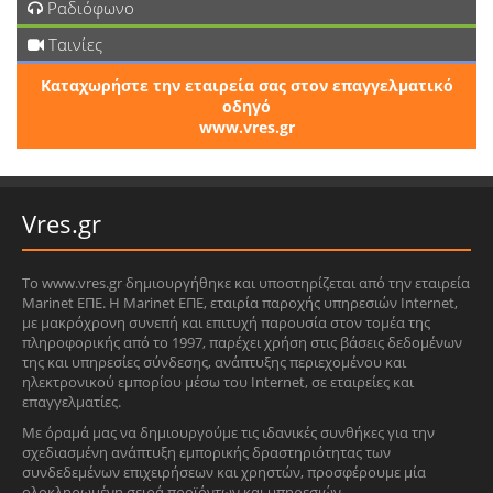
Ραδιόφωνο
Ταινίες
Καταχωρήστε την εταιρεία σας στον επαγγελματικό
οδηγό
www.vres.gr
Vres.gr
Το www.vres.gr δημιουργήθηκε και υποστηρίζεται από την εταιρεία
Marinet ΕΠΕ. Η Marinet ΕΠΕ, εταιρία παροχής υπηρεσιών Internet,
με μακρόχρονη συνεπή και επιτυχή παρουσία στον τομέα της
πληροφορικής από το 1997, παρέχει χρήση στις βάσεις δεδομένων
της και υπηρεσίες σύνδεσης, ανάπτυξης περιεχομένου και
ηλεκτρονικού εμπορίου μέσω του Internet, σε εταιρείες και
επαγγελματίες.
Με όραμά μας να δημιουργούμε τις ιδανικές συνθήκες για την
σχεδιασμένη ανάπτυξη εμπορικής δραστηριότητας των
συνδεδεμένων επιχειρήσεων και χρηστών, προσφέρουμε μία
ολοκληρωμένη σειρά προϊόντων και υπηρεσιών.