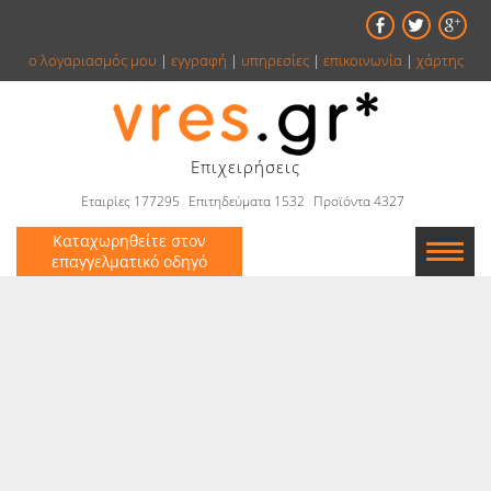
ο λογαριασμός μου
|
εγγραφή
|
υπηρεσίες
|
επικοινωνία
|
χάρτης
Επιχειρήσεις
Εταιρίες 177295
Επιτηδεύματα 1532
Προϊόντα 4327
Καταχωρηθείτε στον
επαγγελματικό οδηγό
Εταιρείες
Κατάλογος
Αγγελίες
Βιβλία