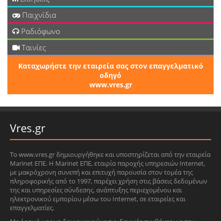
Παιχνίδια
Ραδιόφωνο
Ταινίες
Καταχωρήστε την εταιρεία σας στον επαγγελματικό
οδηγό
www.vres.gr
Vres.gr
Το www.vres.gr δημιουργήθηκε και υποστηρίζεται από την εταιρεία
Marinet ΕΠΕ. Η Marinet ΕΠΕ, εταιρία παροχής υπηρεσιών Internet,
με μακρόχρονη συνεπή και επιτυχή παρουσία στον τομέα της
πληροφορικής από το 1997, παρέχει χρήση στις βάσεις δεδομένων
της και υπηρεσίες σύνδεσης, ανάπτυξης περιεχομένου και
ηλεκτρονικού εμπορίου μέσω του Internet, σε εταιρείες και
επαγγελματίες.