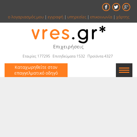
ο λογαριασμός μου
|
εγγραφή
|
υπηρεσίες
|
επικοινωνία
|
χάρτης
Επιχειρήσεις
Εταιρίες 177295
Επιτηδεύματα 1532
Προϊόντα 4327
Καταχωρηθείτε στον
επαγγελματικό οδηγό
Εταιρείες
Κατάλογος
Αγγελίες
Βιβλία