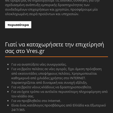
Με όραμά μας να δημιουργούμε τις ιδανικές συνθήκες για την
σχεδιασμένη ανάπτυξη εμπορικής δραστηριότητας των
συνδεδεμένων επιχειρήσεων και χρηστών, προσφέρουμε μία
ολοκληρωμένη σειρά προϊόντων και υπηρεσιών.
περισσότερα
Γιατί να καταχωρήσετε την επιχείρησή
σας στο Vres.gr
Για να αναπτύξετε νέες συνεργασίες.
Για να βρείτε πελάτες σε νέες αγορές. Έχει άμεση πρόσβαση
από εκατοντάδες υποψήφιους πελάτες. Χρησιμοποιείται
καθημερινά από χιλιάδες χρήστες στο INTERNET.
Χαρακτηρίζεται από δυναμική και συνεχή εξέλιξη.
Για να βρείτε νέους κλάδους να δραστηριοποιηθείτε.
Για να έχετε τρόπο να αντλείτε περισσότερη πληροφόρηση από
τον κλάδο σας.
Για να προβληθείτε στο Internet.
Είναι ένας κατάλογος προσβάσιμος από Ελλάδα και Εξωτερικό
24/7/365.