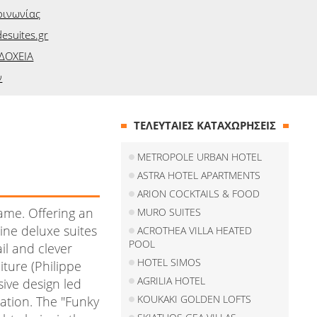
οινωνίας
esuites.gr
ΔΟΧΕΙΑ
ν
ΤΕΛΕΥΤΑΙΕΣ ΚΑΤΑΧΩΡΗΣΕΙΣ
METROPOLE URBAN HOTEL
ASTRA HOTEL APARTMENTS
ARION COCKTAILS & FOOD
name. Offering an
MURO SUITES
ine deluxe suites
ACROTHEA VILLA HEATED
POOL
il and clever
HOTEL SIMOS
iture (Philippe
AGRILIA HOTEL
sive design led
KOUKAKI GOLDEN LOFTS
xation. The "Funky