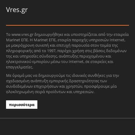
Vres.gr
Το www.vres.gr δημιουργήθηκε και υποστηρίζεται από την εταιρεία
Marinet ΕΠΕ. Η Marinet ΕΠΕ, εταιρία παροχής υπηρεσιών Internet,
με μακρόχρονη συνεπή και επιτυχή παρουσία στον τομέα της
πληροφορικής από το 1997, παρέχει χρήση στις βάσεις δεδομένων
της και υπηρεσίες σύνδεσης, ανάπτυξης περιεχομένου και
ηλεκτρονικού εμπορίου μέσω του Internet, σε εταιρείες και
επαγγελματίες.
Με όραμά μας να δημιουργούμε τις ιδανικές συνθήκες για την
σχεδιασμένη ανάπτυξη εμπορικής δραστηριότητας των
συνδεδεμένων επιχειρήσεων και χρηστών, προσφέρουμε μία
ολοκληρωμένη σειρά προϊόντων και υπηρεσιών.
περισσότερα