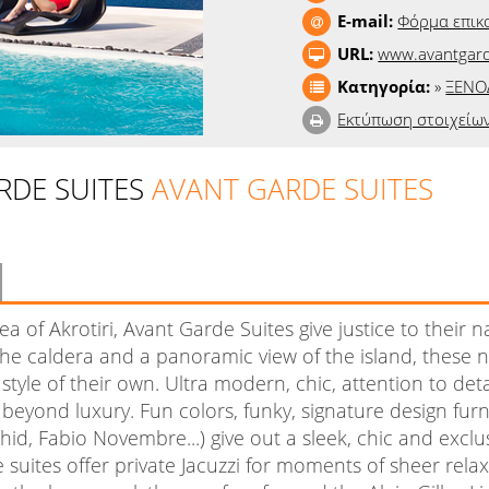
E-mail:
Φόρμα επικ
URL:
www.avantgard
Κατηγορία:
»
ΞΕΝΟ
Εκτύπωση στοιχείω
RDE SUITES
AVANT GARDE SUITES
ea of Akrotiri, Avant Garde Suites give justice to their 
he caldera and a panoramic view of the island, these n
style of their own. Ultra modern, chic, attention to deta
beyond luxury. Fun colors, funky, signature design furn
hid, Fabio Novembre...) give out a sleek, chic and exclu
e suites offer private Jacuzzi for moments of sheer rela