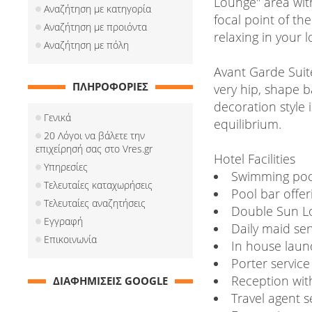
Lounge" area with
Αναζήτηση με κατηγορία
focal point of th
Αναζήτηση με προιόντα
relaxing in your 
Αναζήτηση με πόλη
Avant Garde Suite
ΠΛΗΡΟΦΟΡΙΕΣ
very hip, shape b
decoration style 
Γενικά
equilibrium.
20 Λόγοι να βάλετε την
επιχείρησή σας στο Vres.gr
Hotel Facilities
Υπηρεσίες
Swimming poo
Τελευταίες καταχωρήσεις
Pool bar offer
Τελευταίες αναζητήσεις
Double Sun Lo
Εγγραφή
Daily maid ser
Επικοινωνία
In house laun
Porter service
Reception wit
ΔΙΑΦΗΜΙΣΕΙΣ GOOGLE
Travel agent s