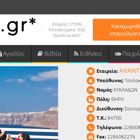
Εταιρίες 177295
Καταχωρηθε
Επιτηδεύματα 1532
επαγγελματ
Προϊόντα 4327
Αγγελίες
Βιβλία
Ειδήσεις
Παιχνί
AVANT
Εταιρεία:
Υπεύθυνος:
Τσολακ
Νομός:
ΚΥΚΛΑΔΩΝ
Πόλη:
ΘΗΡΑ
Διεύθυνση:
Σαντορ
T.K.:
84700
Τηλέφωνο:
22860
Fax:
2286082276