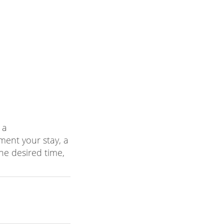
 a
ent your stay, a
he desired time,