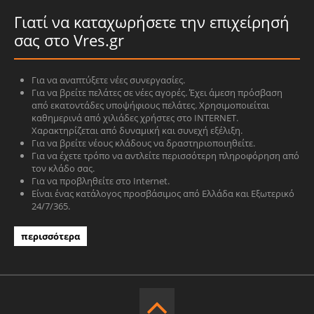
Γιατί να καταχωρήσετε την επιχείρησή
σας στο Vres.gr
Για να αναπτύξετε νέες συνεργασίες.
Για να βρείτε πελάτες σε νέες αγορές. Έχει άμεση πρόσβαση
από εκατοντάδες υποψήφιους πελάτες. Χρησιμοποιείται
καθημερινά από χιλιάδες χρήστες στο INTERNET.
Χαρακτηρίζεται από δυναμική και συνεχή εξέλιξη.
Για να βρείτε νέους κλάδους να δραστηριοποιηθείτε.
Για να έχετε τρόπο να αντλείτε περισσότερη πληροφόρηση από
τον κλάδο σας.
Για να προβληθείτε στο Internet.
Είναι ένας κατάλογος προσβάσιμος από Ελλάδα και Εξωτερικό
24/7/365.
περισσότερα