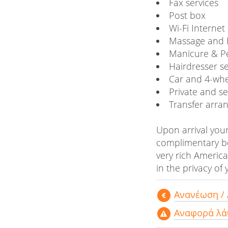
Fax services
Post box
Wi-Fi Interne
Massage and 
Manicure & Pe
Hairdresser se
Car and 4-whe
Private and se
Transfer arra
Upon arrival your
complimentary bo
very rich Americ
in the privacy of
Aνανέωση /
Αναφορά λά