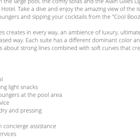
 the large pool, the comfy sofas and the Alain Gilles Lig
e Hotel. Take a dive and enjoy the amazing view of the i
loungers and sipping your cocktails from the "Cool Booz
s creates in every way, an ambience of luxury, ultima
ased way. Each suite has a different dominant color an
is about strong lines combined with soft curves that cr
l
ing light snacks
ungers at the pool area
vice
dry and pressing
h concierge assistance
ervices