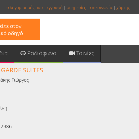
ο λογαριασμός μου
|
εγγραφή
|
υπηρεσίες
|
επικοινωνία
|
χάρτης
ίτε στον
ικό οδηγό
δια
Ραδιόφωνο
Ταινίες
 GARDE SUITES
άκης Γιώργος
ίνη
82986