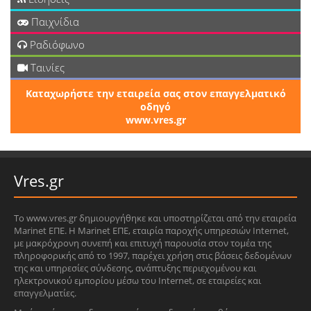
Παιχνίδια
Ραδιόφωνο
Ταινίες
Καταχωρήστε την εταιρεία σας στον επαγγελματικό
οδηγό
www.vres.gr
Vres.gr
Το www.vres.gr δημιουργήθηκε και υποστηρίζεται από την εταιρεία
Marinet ΕΠΕ. Η Marinet ΕΠΕ, εταιρία παροχής υπηρεσιών Internet,
με μακρόχρονη συνεπή και επιτυχή παρουσία στον τομέα της
πληροφορικής από το 1997, παρέχει χρήση στις βάσεις δεδομένων
της και υπηρεσίες σύνδεσης, ανάπτυξης περιεχομένου και
ηλεκτρονικού εμπορίου μέσω του Internet, σε εταιρείες και
επαγγελματίες.