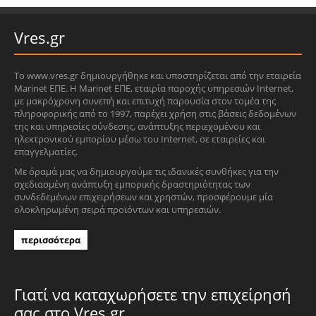
Vres.gr
Το www.vres.gr δημιουργήθηκε και υποστηρίζεται από την εταιρεία
Marinet ΕΠΕ. Η Marinet ΕΠΕ, εταιρία παροχής υπηρεσιών Internet,
με μακρόχρονη συνεπή και επιτυχή παρουσία στον τομέα της
πληροφορικής από το 1997, παρέχει χρήση στις βάσεις δεδομένων
της και υπηρεσίες σύνδεσης, ανάπτυξης περιεχομένου και
ηλεκτρονικού εμπορίου μέσω του Internet, σε εταιρείες και
επαγγελματίες.
Με όραμά μας να δημιουργούμε τις ιδανικές συνθήκες για την
σχεδιασμένη ανάπτυξη εμπορικής δραστηριότητας των
συνδεδεμένων επιχειρήσεων και χρηστών, προσφέρουμε μία
ολοκληρωμένη σειρά προϊόντων και υπηρεσιών.
περισσότερα
Γιατί να καταχωρήσετε την επιχείρησή
σας στο Vres.gr