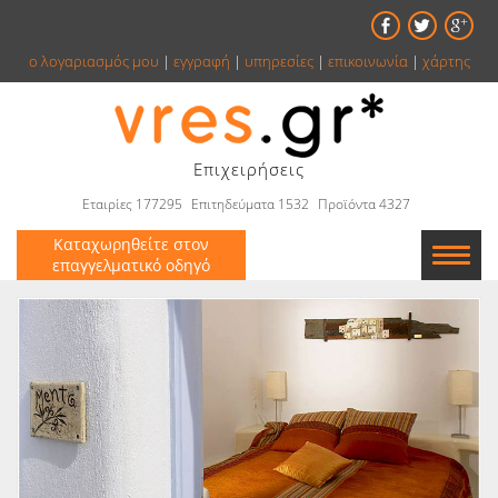
ο λογαριασμός μου
|
εγγραφή
|
υπηρεσίες
|
επικοινωνία
|
χάρτης
Επιχειρήσεις
Εταιρίες 177295
Επιτηδεύματα 1532
Προϊόντα 4327
Καταχωρηθείτε στον
επαγγελματικό οδηγό
Εταιρείες
Κατάλογος
Αγγελίες
Βιβλία