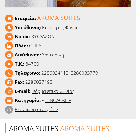
Ειδήσεις
AROMA SUITES
Εταιρεία:
Παιχνίδια
Υπεύθυνος:
Καφούρος Φάνης
Ραδιόφωνο
Νομός:
ΚΥΚΛΑΔΩΝ
Πόλη:
ΘΗΡΑ
Ταινίες
Διεύθυνση:
Σαντορίνη
T.K.:
84700
Τηλέφωνο:
2286024112, 2286033779
Fax:
2286027193
E-mail:
Φόρμα επικοινωνίας
Κατηγορία:
»
ΞΕΝΟΔΟΧΕΙΑ
Εκτύπωση στοιχείων
AROMA SUITES
AROMA SUITES