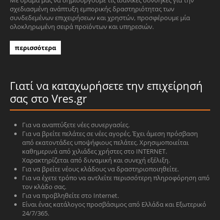
Με όραμά μας να δημιουργούμε τις ιδανικές συνθήκες για την
σχεδιασμένη ανάπτυξη εμπορικής δραστηριότητας των
συνδεδεμένων επιχειρήσεων και χρηστών, προσφέρουμε μία
ολοκληρωμένη σειρά προϊόντων και υπηρεσιών.
περισσότερα
Γιατί να καταχωρήσετε την επιχείρησή
σας στο Vres.gr
Για να αναπτύξετε νέες συνεργασίες.
Για να βρείτε πελάτες σε νέες αγορές. Έχει άμεση πρόσβαση
από εκατοντάδες υποψήφιους πελάτες. Χρησιμοποιείται
καθημερινά από χιλιάδες χρήστες στο INTERNET.
Χαρακτηρίζεται από δυναμική και συνεχή εξέλιξη.
Για να βρείτε νέους κλάδους να δραστηριοποιηθείτε.
Για να έχετε τρόπο να αντλείτε περισσότερη πληροφόρηση από
τον κλάδο σας.
Για να προβληθείτε στο Internet.
Είναι ένας κατάλογος προσβάσιμος από Ελλάδα και Εξωτερικό
24/7/365.