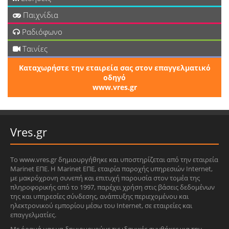
Παιχνίδια
Ραδιόφωνο
Ταινίες
Καταχωρήστε την εταιρεία σας στον επαγγελματικό
οδηγό
www.vres.gr
Vres.gr
Το www.vres.gr δημιουργήθηκε και υποστηρίζεται από την εταιρεία
Marinet ΕΠΕ. Η Marinet ΕΠΕ, εταιρία παροχής υπηρεσιών Internet,
με μακρόχρονη συνεπή και επιτυχή παρουσία στον τομέα της
πληροφορικής από το 1997, παρέχει χρήση στις βάσεις δεδομένων
της και υπηρεσίες σύνδεσης, ανάπτυξης περιεχομένου και
ηλεκτρονικού εμπορίου μέσω του Internet, σε εταιρείες και
επαγγελματίες.