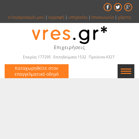
ο λογαριασμός μου
|
εγγραφή
|
υπηρεσίες
|
επικοινωνία
|
χάρτης
Επιχειρήσεις
Εταιρίες 177295
Επιτηδεύματα 1532
Προϊόντα 4327
Καταχωρηθείτε στον
επαγγελματικό οδηγό
Εταιρείες
Κατάλογος
Αγγελίες
Βιβλία