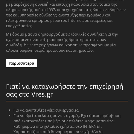
με μακρόχρονη συνεπή και επιτυχή παρουσία στον τομέα της
πληροφορικής από το 1997, παρέχει χρήση στις βάσεις δεδομένων
της και υπηρεσίες σύνδεσης, ανάπτυξης περιεχομένου και
ηλεκτρονικού εμπορίου μέσω του Internet, σε εταιρείες και
επαγγελματίες.
Με όραμά μας να δημιουργούμε τις ιδανικές συνθήκες για την
σχεδιασμένη ανάπτυξη εμπορικής δραστηριότητας των
συνδεδεμένων επιχειρήσεων και χρηστών, προσφέρουμε μία
ολοκληρωμένη σειρά προϊόντων και υπηρεσιών.
περισσότερα
Γιατί να καταχωρήσετε την επιχείρησή
σας στο Vres.gr
Για να αναπτύξετε νέες συνεργασίες.
Για να βρείτε πελάτες σε νέες αγορές. Έχει άμεση πρόσβαση
από εκατοντάδες υποψήφιους πελάτες. Χρησιμοποιείται
καθημερινά από χιλιάδες χρήστες στο INTERNET.
Χαρακτηρίζεται από δυναμική και συνεχή εξέλιξη.