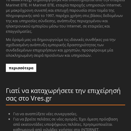
Marinet ΕΠΕ. Η Marinet ΕΠΕ, εταιρία παροχής υπηρεσιών Internet,
με μακρόχρονη συνεπή και επιτυχή παρουσία στον τομέα της
πληροφορικής από το 1997, παρέχει χρήση στις βάσεις δεδομένων
της και υπηρεσίες σύνδεσης, ανάπτυξης περιεχομένου και
ηλεκτρονικού εμπορίου μέσω του Internet, σε εταιρείες και
επαγγελματίες.
Με όραμά μας να δημιουργούμε τις ιδανικές συνθήκες για την
σχεδιασμένη ανάπτυξη εμπορικής δραστηριότητας των
συνδεδεμένων επιχειρήσεων και χρηστών, προσφέρουμε μία
ολοκληρωμένη σειρά προϊόντων και υπηρεσιών.
περισσότερα
Γιατί να καταχωρήσετε την επιχείρησή
σας στο Vres.gr
Για να αναπτύξετε νέες συνεργασίες.
Για να βρείτε πελάτες σε νέες αγορές. Έχει άμεση πρόσβαση
από εκατοντάδες υποψήφιους πελάτες. Χρησιμοποιείται
καθημερινά από χιλιάδες χρήστες στο INTERNET.