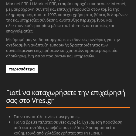
Marinet ΕΠΕ. Η Marinet ΕΠΕ, εταιρία παροχής υπηρεσιών Internet,
με μακρόχρονη συνεπή και επιτυχή παρουσία στον τομέα της
πληροφορικής από το 1997, παρέχει χρήση στις βάσεις δεδομένων
της και υπηρεσίες σύνδεσης, ανάπτυξης περιεχομένου και
ηλεκτρονικού εμπορίου μέσω του Internet, σε εταιρείες και
επαγγελματίες.
Με όραμά μας να δημιουργούμε τις ιδανικές συνθήκες για την
σχεδιασμένη ανάπτυξη εμπορικής δραστηριότητας των
συνδεδεμένων επιχειρήσεων και χρηστών, προσφέρουμε μία
ολοκληρωμένη σειρά προϊόντων και υπηρεσιών.
περισσότερα
Γιατί να καταχωρήσετε την επιχείρησή
σας στο Vres.gr
Για να αναπτύξετε νέες συνεργασίες.
Για να βρείτε πελάτες σε νέες αγορές. Έχει άμεση πρόσβαση
από εκατοντάδες υποψήφιους πελάτες. Χρησιμοποιείται
καθημερινά από χιλιάδες χρήστες στο INTERNET.