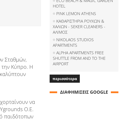
ECO BEACH & MAGIC GARDEN
HOTEL
PINK LEMON ATHENS
ΚΑΘΑΡΙΣΤΗΡΙΑ ΡΟΥΧΩΝ &
ΧΑΛΙΩΝ - SEKER CLEANERS -
ΑΛΙΜΟΣ
NIKOLAOS STUDIOS
APARTMENTS
ALPHA APARTMENTS FREE
SHUTTLE FROM AND TO THE
ών Σταθμών,
AIRPORT
 την Κύπρο. Η
 καλύπτουν
περισσότερα
ΔΙΑΦΗΜΙΣΕΙΣ GOOGLE
 χορταίνουν να
AYgrounds O.E.
μό παιδότοπων