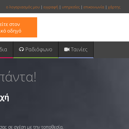
ο λογαριασμός μου
|
εγγραφή
|
υπηρεσίες
|
επικοινωνία
|
χάρτης
ίτε στον
ικό οδηγό
δια
Ραδιόφωνο
Ταινίες
πάντα!
οχή
σας σε σχέση με την τοποθεσία.