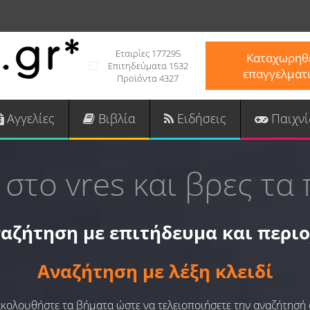
Εταιρίες 177295
Καταχωρηθε
Επιτηδεύματα 1532
επαγγελματ
Προϊόντα 4327
Αγγελίες
Βιβλία
Ειδήσεις
Παιχνί
 στο vres και βρες τα 
αζήτηση με επιτήδευμα και περι
Αναζήτηση με λέξη κλειδί
 ακολουθήστε τα βήματα ώστε να τελειοποιήσετε την αναζήτησή 