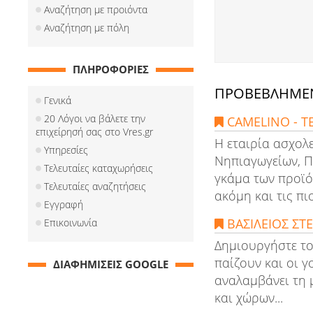
Αναζήτηση με προιόντα
Αναζήτηση με πόλη
ΠΛΗΡΟΦΟΡΙΕΣ
ΠΡΟΒΕΒΛΗΜΕΝ
Γενικά
20 Λόγοι να βάλετε την
CAMELINO - Τ
επιχείρησή σας στο Vres.gr
Η εταιρία ασχολε
Υπηρεσίες
Νηπιαγωγείων, Π
Τελευταίες καταχωρήσεις
γκάμα των προϊό
Τελευταίες αναζητήσεις
ακόμη και τις πιο 
Εγγραφή
ΒΑΣΙΛΕΙΟΣ ΣΤ
Επικοινωνία
Δημιουργήστε το
παίζουν και οι γ
ΔΙΑΦΗΜΙΣΕΙΣ GOOGLE
αναλαμβάνει τη 
και χώρων...