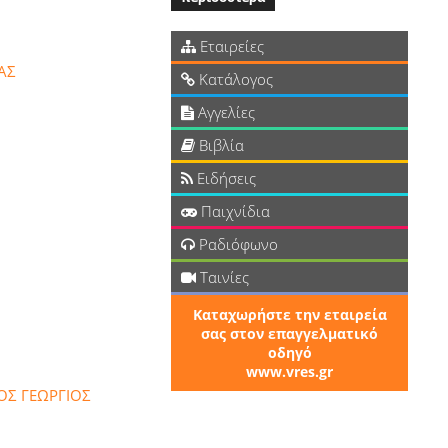
Εταιρείες
ΑΣ
Κατάλογος
Αγγελίες
Βιβλία
Ειδήσεις
Παιχνίδια
Ραδιόφωνο
Ταινίες
Καταχωρήστε την εταιρεία
σας στον επαγγελματικό
οδηγό
www.vres.gr
ΟΣ ΓΕΩΡΓΙΟΣ