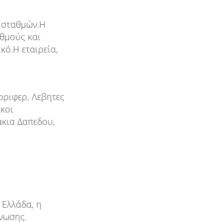
ν σταθμών.Η
αθμούς και
κό.Η εταιρεία,
οριφερ, Λεβητες
ακoι
ακια Δαπεδου,
 Ελλάδα, η
νωσης.