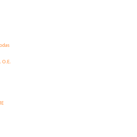
rodas
 Ο.Ε.
ΠΕ