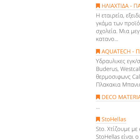
ΗΛΙΑΧΤΙΔΑ - Π
Η εταιρεία, εξε
γκάμα των προϊό
σχολεία. Μια μεγ
κατανο...
AQUATECH - Π
Υδραυλικες εγκ/σ
Buderus, Westcal
θερμοσιφωνς Cal
Πλακακια Μπανιου
DECO MATERI
...
StoHellas
Sto. Χτίζουμε με
StoHellas είναι