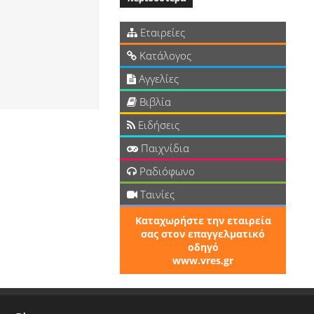
Εταιρείες
Κατάλογος
Αγγελίες
Βιβλία
Ειδήσεις
Παιχνίδια
Ραδιόφωνο
Ταινίες
Καταχωρήστε την εταιρεία
σας στον επαγγελματικό
οδηγό
www.vres.gr