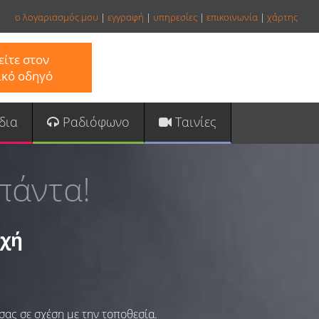
ο λογαριασμός μου
|
εγγραφή
|
υπηρεσίες
|
επικοινωνία
|
χάρτης
ίτε στον
ικό οδηγό
δια
Ραδιόφωνο
Ταινίες
πάντα!
οχή
σας σε σχέση με την τοποθεσία.