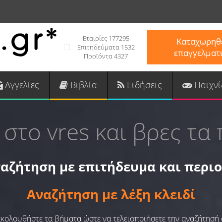
Εταιρίες 177295
Καταχωρηθε
Επιτηδεύματα 1532
επαγγελματ
Προϊόντα 4327
Αγγελίες
Βιβλία
Ειδήσεις
Παιχνί
 στο vres και βρες τα 
αζήτηση με επιτήδευμα και περι
Αναζήτηση με λέξη κλειδί
 ακολουθήστε τα βήματα ώστε να τελειοποιήσετε την αναζήτησή 