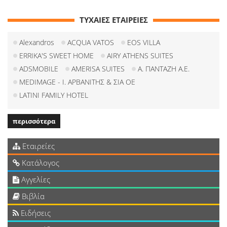
ΤΥΧΑΙΕΣ ΕΤΑΙΡΕΙΕΣ
Alexandros
ACQUA VATOS
EOS VILLA
ERRIKA'S SWEET HOME
AIRY ATHENS SUITES
ADSMOBILE
AMERISA SUITES
Α. ΠΑΝΤΑΖΗ Α.Ε.
MEDIMAGE - Ι. ΑΡΒΑΝΙΤΗΣ & ΣΙΑ ΟΕ
LATINI FAMILY HOTEL
περισσότερα
Εταιρείες
Κατάλογος
Αγγελίες
Βιβλία
Ειδήσεις