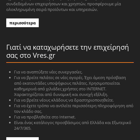
συνδεδεμένων επιχειρήσεων και χρηστών, προσφέρουμε μία
ολοκληρωμένη σειρά προϊόντων και υπηρεσιών.
περισσότερα
Γιατί να καταχωρήσετε την επιχείρησή
σας στο Vres.gr
Για να αναπτύξετε νέες συνεργασίες.
Για να βρείτε πελάτες σε νέες αγορές. Έχει άμεση πρόσβαση
από εκατοντάδες υποψήφιους πελάτες. Χρησιμοποιείται
καθημερινά από χιλιάδες χρήστες στο INTERNET.
Χαρακτηρίζεται από δυναμική και συνεχή εξέλιξη.
Για να βρείτε νέους κλάδους να δραστηριοποιηθείτε.
Για να έχετε τρόπο να αντλείτε περισσότερη πληροφόρηση από
τον κλάδο σας.
Για να προβληθείτε στο Internet.
Είναι ένας κατάλογος προσβάσιμος από Ελλάδα και Εξωτερικό
24/7/365.