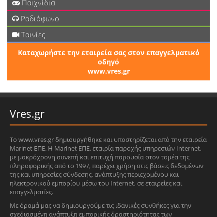
Παιχνίδια
Ραδιόφωνο
Ταινίες
Καταχωρήστε την εταιρεία σας στον επαγγελματικό
οδηγό
www.vres.gr
Vres.gr
Το www.vres.gr δημιουργήθηκε και υποστηρίζεται από την εταιρεία
Marinet ΕΠΕ. Η Marinet ΕΠΕ, εταιρία παροχής υπηρεσιών Internet,
με μακρόχρονη συνεπή και επιτυχή παρουσία στον τομέα της
πληροφορικής από το 1997, παρέχει χρήση στις βάσεις δεδομένων
της και υπηρεσίες σύνδεσης, ανάπτυξης περιεχομένου και
ηλεκτρονικού εμπορίου μέσω του Internet, σε εταιρείες και
επαγγελματίες.
Με όραμά μας να δημιουργούμε τις ιδανικές συνθήκες για την
σχεδιασμένη ανάπτυξη εμπορικής δραστηριότητας των