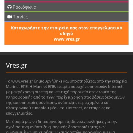
Ραδιόφωνο
Ταινίες
Καταχωρήστε την εταιρεία σας στον επαγγελματικό
οδηγό
www.vres.gr
Vres.gr
Το www.vres.gr δημιουργήθηκε και υποστηρίζεται από την εταιρεία
Marinet ΕΠΕ. Η Marinet ΕΠΕ, εταιρία παροχής υπηρεσιών Internet,
με μακρόχρονη συνεπή και επιτυχή παρουσία στον τομέα της
πληροφορικής από το 1997, παρέχει χρήση στις βάσεις δεδομένων
της και υπηρεσίες σύνδεσης, ανάπτυξης περιεχομένου και
ηλεκτρονικού εμπορίου μέσω του Internet, σε εταιρείες και
επαγγελματίες.
Με όραμά μας να δημιουργούμε τις ιδανικές συνθήκες για την
σχεδιασμένη ανάπτυξη εμπορικής δραστηριότητας των
συνδεδεμένων επιχειρήσεων και χρηστών, προσφέρουμε μία