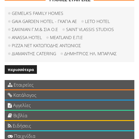
GEMELA'S FAMILY HOMES
GAIA GARDEN HOTEL - ΓΚΑΓΙΑ ΑΕ
LETO HOTEL
ΣΑΧΙΝΙΑΝ Γ.Μ.& ΣΙΑ Ο.Ε
SAINT VLASSIS STUDIOS
ANASSA HOTEL
MEATLAND Ε.Π.Ε
PIZZA NET ΚΑΤΩΠΟΔΗΣ ΑΝΤΩΝΙΟΣ
ΔΙΑΜΑΝΤΗΣ CATERING
ΔΗΜΗΤΡΙΟΣ ΗΛ. ΜΠΑΡΛΑΣ
περισσότερα
Εταιρείες
Κατάλογος
Αγγελίες
Βιβλία
Ειδήσεις
Παιχνίδια