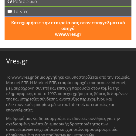
Ραδιόφωνο
Ταινίες
Καταχωρήστε την εταιρεία σας στον επαγγελματικό
οδηγό
www.vres.gr
Vres.gr
Το www.vres.gr δημιουργήθηκε και υποστηρίζεται από την εταιρεία
Marinet ΕΠΕ. Η Marinet ΕΠΕ, εταιρία παροχής υπηρεσιών Internet,
με μακρόχρονη συνεπή και επιτυχή παρουσία στον τομέα της
πληροφορικής από το 1997, παρέχει χρήση στις βάσεις δεδομένων
της και υπηρεσίες σύνδεσης, ανάπτυξης περιεχομένου και
ηλεκτρονικού εμπορίου μέσω του Internet, σε εταιρείες και
επαγγελματίες.
Με όραμά μας να δημιουργούμε τις ιδανικές συνθήκες για την
σχεδιασμένη ανάπτυξη εμπορικής δραστηριότητας των
συνδεδεμένων επιχειρήσεων και χρηστών, προσφέρουμε μία
ολοκληρωμένη σειρά προϊόντων και υπηρεσιών.