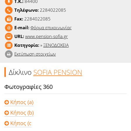
T.K.:
84400
Ειδήσεις
Τηλέφωνο:
2284022085
Παιχνίδια
Fax:
2284022085
E-mail:
Φόρμα επικοινωνίας
Ραδιόφωνο
URL:
www.pension-sofia.gr
Κατηγορία:
»
ΞΕΝΟΔΟΧΕΙΑ
Ταινίες
Εκτύπωση στοιχείων
Δίκλινο
SOFIA PENSION
Φωτογραφίες 360
Κήπος (a)
Κήπος (b)
Κήπος (c