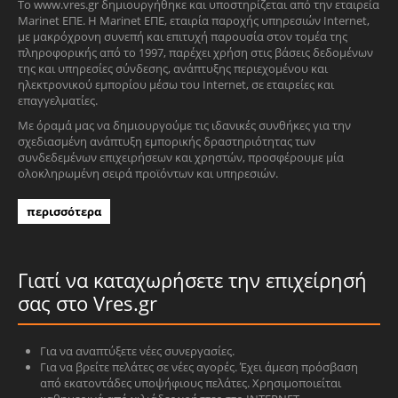
Το www.vres.gr δημιουργήθηκε και υποστηρίζεται από την εταιρεία
Marinet ΕΠΕ. Η Marinet ΕΠΕ, εταιρία παροχής υπηρεσιών Internet,
με μακρόχρονη συνεπή και επιτυχή παρουσία στον τομέα της
πληροφορικής από το 1997, παρέχει χρήση στις βάσεις δεδομένων
της και υπηρεσίες σύνδεσης, ανάπτυξης περιεχομένου και
ηλεκτρονικού εμπορίου μέσω του Internet, σε εταιρείες και
επαγγελματίες.
Με όραμά μας να δημιουργούμε τις ιδανικές συνθήκες για την
σχεδιασμένη ανάπτυξη εμπορικής δραστηριότητας των
συνδεδεμένων επιχειρήσεων και χρηστών, προσφέρουμε μία
ολοκληρωμένη σειρά προϊόντων και υπηρεσιών.
περισσότερα
Γιατί να καταχωρήσετε την επιχείρησή
σας στο Vres.gr
Για να αναπτύξετε νέες συνεργασίες.
Για να βρείτε πελάτες σε νέες αγορές. Έχει άμεση πρόσβαση
από εκατοντάδες υποψήφιους πελάτες. Χρησιμοποιείται