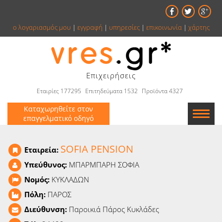
ο λογαριασμός μου
|
εγγραφή
|
υπηρεσίες
|
επικοινωνία
|
χάρτης
Επιχειρήσεις
Εταιρίες 177295
Επιτηδεύματα 1532
Προϊόντα 4327
Καταχωρηθείτε στον
επαγγελματικό οδηγό
Εταιρείες
SOFIA PENSION
Εταιρεία:
Κατάλογος
Υπεύθυνος:
ΜΠΑΡΜΠΑΡΗ ΣΟΦΙΑ
Νομός:
ΚΥΚΛΑΔΩΝ
Αγγελίες
Πόλη:
ΠΑΡΟΣ
Βιβλία
Διεύθυνση:
Παροικιά Πάρος Κυκλάδες