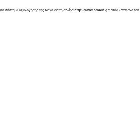
ο σύστημα αξιολόγησης της Alexa για τη σελίδα
http://www.athlon.gr/
στον κατάλογο του 