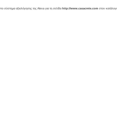
ο σύστημα αξιολόγησης της Alexa για τη σελίδα
http://www.casacrete.com
στον κατάλογο