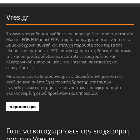
Vres.gr
Το www.vres.gr δημιουργήθηκε και υποστηρίζεται από την εταιρεία
Marinet ΕΠΕ. Η Marinet ΕΠΕ, εταιρία παροχής υπηρεσιών Internet,
με μακρόχρονη συνεπή και επιτυχή παρουσία στον τομέα της
πληροφορικής από το 1997, παρέχει χρήση στις βάσεις δεδομένων
της και υπηρεσίες σύνδεσης, ανάπτυξης περιεχομένου και
ηλεκτρονικού εμπορίου μέσω του Internet, σε εταιρείες και
επαγγελματίες.
Με όραμά μας να δημιουργούμε τις ιδανικές συνθήκες για την
σχεδιασμένη ανάπτυξη εμπορικής δραστηριότητας των
συνδεδεμένων επιχειρήσεων και χρηστών, προσφέρουμε μία
ολοκληρωμένη σειρά προϊόντων και υπηρεσιών.
περισσότερα
Γιατί να καταχωρήσετε την επιχείρησή
σας στο Vres.gr