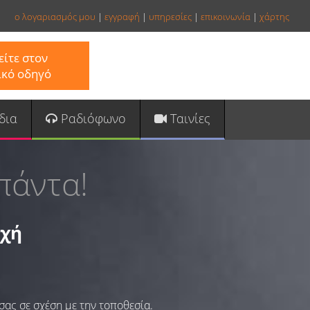
ο λογαριασμός μου
|
εγγραφή
|
υπηρεσίες
|
επικοινωνία
|
χάρτης
ίτε στον
ικό οδηγό
δια
Ραδιόφωνο
Ταινίες
πάντα!
οχή
σας σε σχέση με την τοποθεσία.