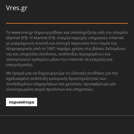
Vres.gr
Το www.vres.gr δημιουργήθηκε και υποστηρίζεται από την εταιρεία
Marinet ΕΠΕ. Η Marinet ΕΠΕ, εταιρία παροχής υπηρεσιών Internet,
με μακρόχρονη συνεπή και επιτυχή παρουσία στον τομέα της
πληροφορικής από το 1997, παρέχει χρήση στις βάσεις δεδομένων
της και υπηρεσίες σύνδεσης, ανάπτυξης περιεχομένου και
ηλεκτρονικού εμπορίου μέσω του Internet, σε εταιρείες και
επαγγελματίες.
Με όραμά μας να δημιουργούμε τις ιδανικές συνθήκες για την
σχεδιασμένη ανάπτυξη εμπορικής δραστηριότητας των
συνδεδεμένων επιχειρήσεων και χρηστών, προσφέρουμε μία
ολοκληρωμένη σειρά προϊόντων και υπηρεσιών.
περισσότερα