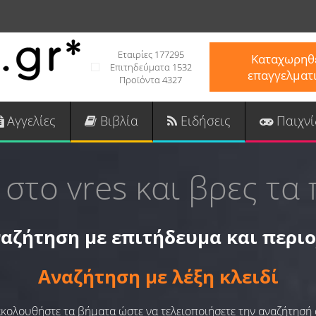
Εταιρίες 177295
Καταχωρηθε
Επιτηδεύματα 1532
επαγγελματ
Προϊόντα 4327
Αγγελίες
Βιβλία
Ειδήσεις
Παιχνί
 στο vres και βρες τα 
αζήτηση με επιτήδευμα και περι
Αναζήτηση με λέξη κλειδί
 ακολουθήστε τα βήματα ώστε να τελειοποιήσετε την αναζήτησή 