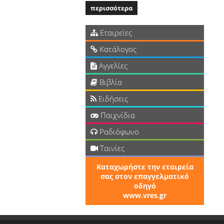
περισσότερα
Εταιρείες
Κατάλογος
Αγγελίες
Βιβλία
Ειδήσεις
Παιχνίδια
Ραδιόφωνο
Ταινίες
Καταχωρήστε την εταιρεία
σας στον επαγγελματικό
οδηγό
www.vres.gr