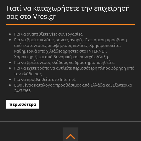
Γιατί να καταχωρήσετε την επιχείρησή
σας στο Vres.gr
Για να αναπτύξετε νέες συνεργασίες.
Για να βρείτε πελάτες σε νέες αγορές. Έχει άμεση πρόσβαση
από εκατοντάδες υποψήφιους πελάτες. Χρησιμοποιείται
καθημερινά από χιλιάδες χρήστες στο INTERNET.
Χαρακτηρίζεται από δυναμική και συνεχή εξέλιξη.
Για να βρείτε νέους κλάδους να δραστηριοποιηθείτε.
Για να έχετε τρόπο να αντλείτε περισσότερη πληροφόρηση από
τον κλάδο σας.
Για να προβληθείτε στο Internet.
Είναι ένας κατάλογος προσβάσιμος από Ελλάδα και Εξωτερικό
24/7/365.
περισσότερα