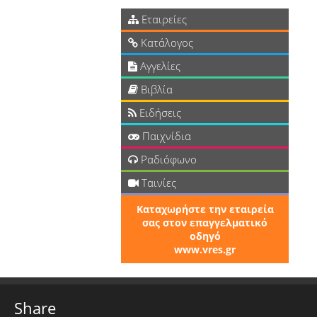
Εταιρείες
Κατάλογος
Αγγελίες
Βιβλία
Ειδήσεις
Παιχνίδια
Ραδιόφωνο
Ταινίες
Καταχωρήστε την εταιρεία
σας στον επαγγελματικό
οδηγό
www.vres.gr
Share