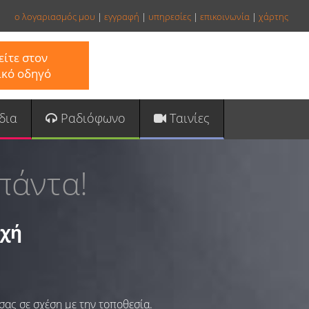
ο λογαριασμός μου
|
εγγραφή
|
υπηρεσίες
|
επικοινωνία
|
χάρτης
ίτε στον
ικό οδηγό
δια
Ραδιόφωνο
Ταινίες
πάντα!
οχή
σας σε σχέση με την τοποθεσία.