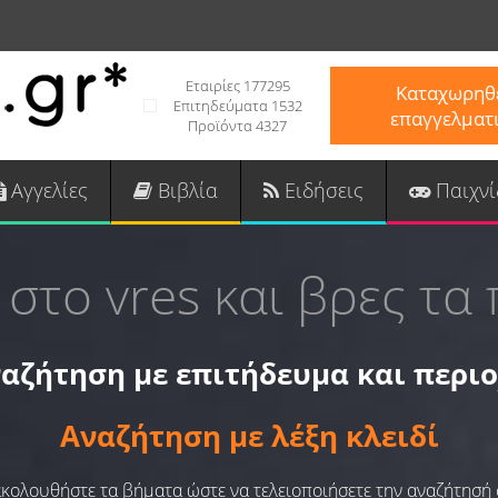
Εταιρίες 177295
Καταχωρηθε
Επιτηδεύματα 1532
επαγγελματ
Προϊόντα 4327
Αγγελίες
Βιβλία
Ειδήσεις
Παιχνί
 στο vres και βρες τα 
αζήτηση με επιτήδευμα και περι
Αναζήτηση με λέξη κλειδί
 ακολουθήστε τα βήματα ώστε να τελειοποιήσετε την αναζήτησή 