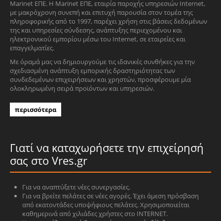
Marinet ΕΠΕ. Η Marinet ΕΠΕ, εταιρία παροχής υπηρεσιών Internet,
με μακρόχρονη συνεπή και επιτυχή παρουσία στον τομέα της
πληροφορικής από το 1997, παρέχει χρήση στις βάσεις δεδομένων
της και υπηρεσίες σύνδεσης, ανάπτυξης περιεχομένου και
ηλεκτρονικού εμπορίου μέσω του Internet, σε εταιρείες και
επαγγελματίες.
Με όραμά μας να δημιουργούμε τις ιδανικές συνθήκες για την
σχεδιασμένη ανάπτυξη εμπορικής δραστηριότητας των
συνδεδεμένων επιχειρήσεων και χρηστών, προσφέρουμε μία
ολοκληρωμένη σειρά προϊόντων και υπηρεσιών.
περισσότερα
Γιατί να καταχωρήσετε την επιχείρησή
σας στο Vres.gr
Για να αναπτύξετε νέες συνεργασίες.
Για να βρείτε πελάτες σε νέες αγορές. Έχει άμεση πρόσβαση
από εκατοντάδες υποψήφιους πελάτες. Χρησιμοποιείται
καθημερινά από χιλιάδες χρήστες στο INTERNET.