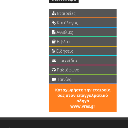
Εταιρείες
Κατάλογος
Αγγελίες
Βιβλία
Ειδήσεις
Παιχνίδια
Ραδιόφωνο
Ταινίες
Καταχωρήστε την εταιρεία
σας στον επαγγελματικό
οδηγό
www.vres.gr