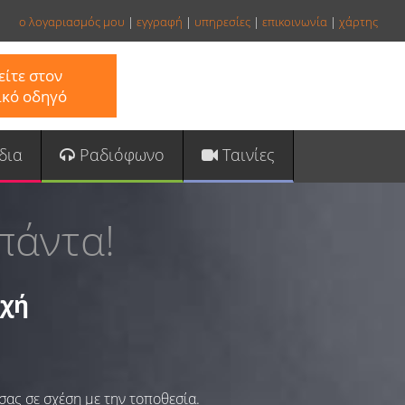
ο λογαριασμός μου
|
εγγραφή
|
υπηρεσίες
|
επικοινωνία
|
χάρτης
ίτε στον
ικό οδηγό
δια
Ραδιόφωνο
Ταινίες
πάντα!
οχή
σας σε σχέση με την τοποθεσία.